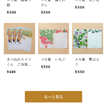
メモ紙 肩乗り
メモ紙 猫とわ
メモ紙 沈丁花
猫
たし
¥550
¥550
¥550
きつねのスマリ
メモ紙 いちご
メモ紙 野ぶど
くん ご当地メ
う
¥550
モ紙 金沢菜の
¥440
¥550
花
もっと見る