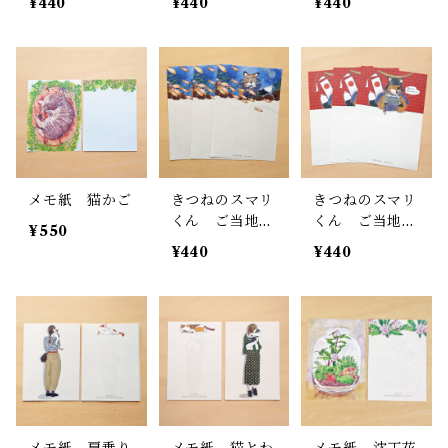
¥440
¥440
¥440
もだち
ぞら
ば
メモ紙 猫かご
きつねのスマリ
きつねのスマリ
くん ご当地メ
くん ご当地メ
¥550
モ紙 静岡ダイ
モ紙 仙台まさ
¥440
¥440
ビング
むね