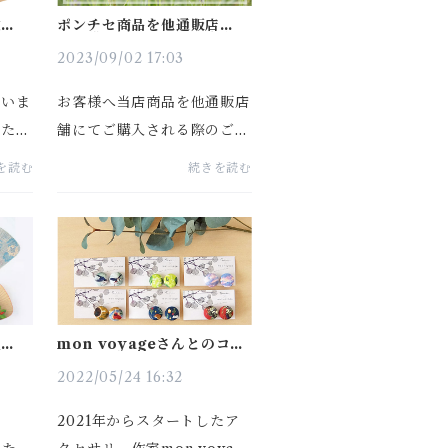
文具セ
ポンチセ商品を他通販店舗に
てご購入される際のご注意と
お願い
2023/09/02 17:03
ていま
お客様へ当店商品を他通販店
った猫
舗にてご購入される際のご注
まし
意とお願いいつもポンチセを
を読む
続きを読む
みてく
ご愛顧いただき、ありがとう
onc
ございます。さて、先日お客
1062
様から、当店のマスキングテ
0円と
ープが悪意ある通販サイトに
..
て「切り売り転...
生花の
mon voyageさんとのコラ
いまし
ボアクセ、すべてのデザイン
が揃いました
2022/05/24 16:32
。
2021年からスタートしたア