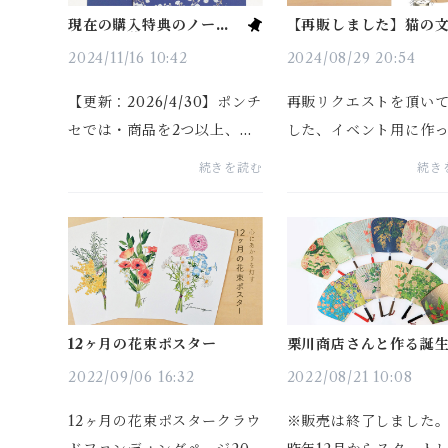
現在の購入特典のノート
【再販しました】猫の
はかすみ草です
ット
2024/11/16 10:42
2024/08/29 20:54
【更新：2026/4/30】ポンチ
再販リクエストを頂い
セでは・商品を2つ以上、総
した、イベント用に作
額 2,200円 以上（送料含ま
の文具セットを再販し
続きを読む
続き
ず）お買い上げの方にオリジ
た！是非チェックして
ナルノート 1冊をプレゼン
ださい。https://shop.p
ト中です。A5サイズ（210×1
hise.com/items/8486
48mm）／24ページ／中面
3200円以上入って275
さらに！・商品を2つ以上...
かなりお得なセットにな.
12ヶ月の花束ポスター
栗川商店さんと作る誕
デザインうちわが出揃
た
2022/09/06 16:32
2022/08/21 10:08
12ヶ月の花束ポスタークラウ
※販売は終了しました