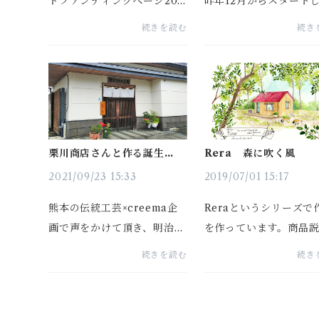
ドファンディングページ202
昨年12月からスタート
2.10.31本日無事終了しまし
本の熊本の団扇屋栗川
続きを読む
続き
た。目標額は200％を超え達
んとのコラボ商品が出
成することができました。最
した。ちょうど夏真っ
後までご支援頂きましてあり
まさに団扇の季節です
がとうございました。通常販
ンテリアとしてご購入
売は来年入ってから...
り、贈...
栗川商店さんと作る誕生花の
Rera 森に吹く風
デザインうちわ
2021/09/23 15:33
2019/07/01 15:17
熊本の伝統工芸×creema企
Reraというシリーズで
画で声をかけて頂き、明治22
を作っています。商品
年創業の団扇屋栗川商店さん
ところに【Rera】と入
続きを読む
続き
とコラボさせて頂くことが決
いるものは、一連のコ
まりました！先日、熊本の工
トの元に作品を作って
房を見せて頂き、お打合せし
だなあと思って頂ける