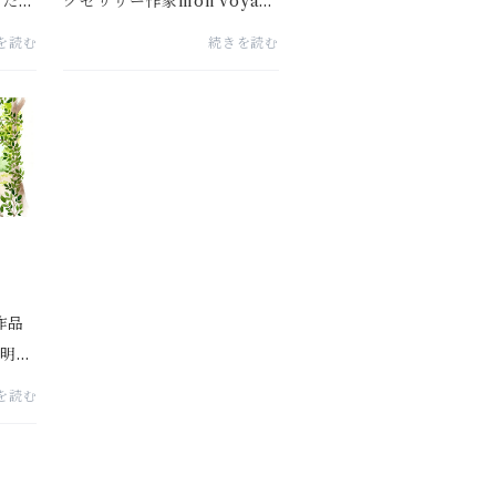
した熊
クセサリー作家mon voyage
商店さ
さんとのコラボ企画 つい
を読む
続きを読む
揃いま
に！すべてのデザインが揃い
盛り！
ました。ポンチセがデザイン
ね。イ
したオリジナルのテキスタイ
された
ルを使って、くるみボタンの
ピアスとイヤリングを...
作品
説明の
って
を読む
ンセプ
いるん
と嬉し