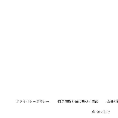
てきました。栗川商店さんは
いです。特にコンセプ
創業明治22年、熊本...
らなくても、絵が好...
プライバシーポリシー
特定商取引法に基づく表記
会員規
© ポンチセ