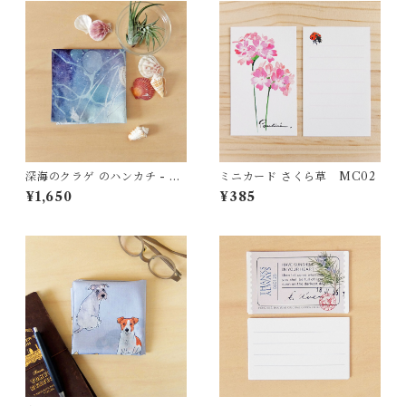
深海のクラゲ のハンカチ - コ
ミニカード さくら草 MC02
ットン・すこし大きめ - スカ
¥1,650
¥385
ーフにも HC25