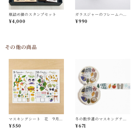
瓶詰め猫のスタンプセット
ガラスジャーのフレームハン
コ
¥4,000
¥990
その他の商品
マスキングシート 花 9月10
冬の散歩道のマスキングテー
月
プ MT31
¥550
¥671