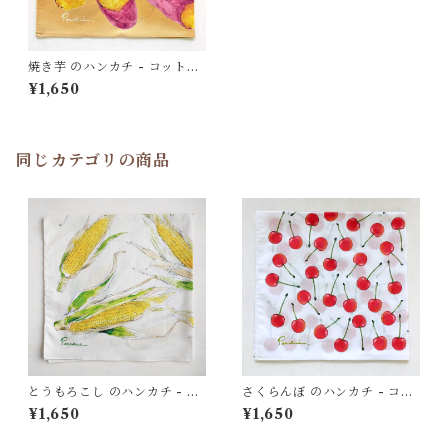
焼き芋 のハンカチ - コット
ン・すこし大きめ - スカーフ
¥1,650
にも
同じカテゴリの商品
とうもろこし のハンカチ - コ
さくらんぼ のハンカチ - コッ
ットン・すこし大きめ - スカ
トン・すこし大きめ - スカー
¥1,650
¥1,650
ーフにも HC23
フにも