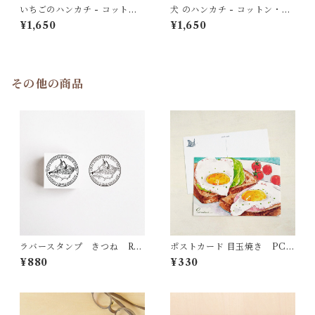
いちごのハンカチ - コット
犬 のハンカチ - コットン・す
ン・すこし大きめ - スカーフ
こし大きめ - スカーフにも
¥1,650
¥1,650
にも HC31
HC12
その他の商品
ラバースタンプ きつね RS2
ポストカード 目玉焼き PC3
7
8
¥880
¥330