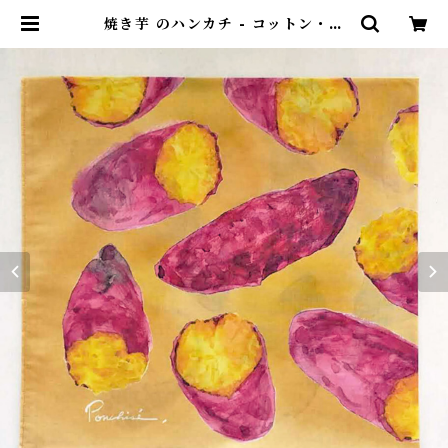
焼き芋 のハンカチ - コットン・す
こし大きめ - スカーフにも | ポンチ
セ