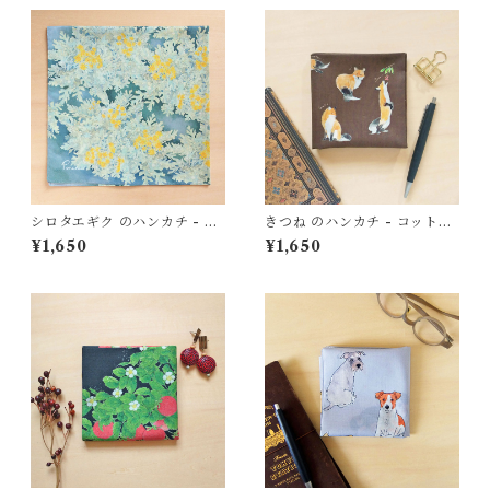
シロタエギク のハンカチ - コ
きつね のハンカチ - コット
ットン・すこし大きめ - スカ
ン・すこし大きめ - スカーフ
¥1,650
¥1,650
ーフにも
にも