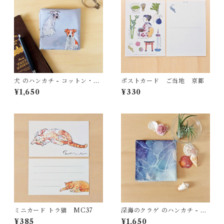
犬 のハンカチ - コットン・す
ポストカード ご当地 京都
こし大きめ - スカーフにも
¥1,650
¥330
HC12
ミニカード トラ猫 MC37
深海のクラゲ のハンカチ - コ
ットン・すこし大きめ - スカ
¥385
¥1,650