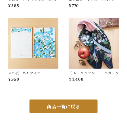
8
ポストカード おまかせセッ
¥385
¥770
ト 冬
メモ紙 ネモフィラ
〈 レースフラワー 〉 スカーフ
¥550
¥4,400
商品一覧に戻る