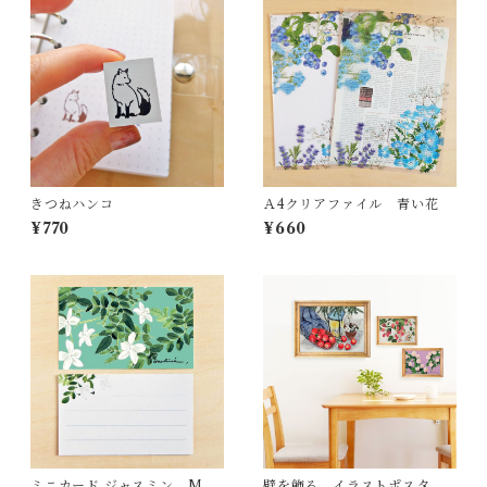
きつねハンコ
Ａ4クリアファイル 青い花
¥770
¥660
ミニカード ジャスミン MC1
壁を飾る イラストポスター