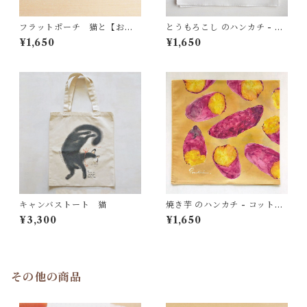
フラットポーチ 猫と【おし
とうもろこし のハンカチ - コ
ゃべりする】わたし
ットン・すこし大きめ - スカ
¥1,650
¥1,650
ーフにも HC23
キャンバストート 猫
焼き芋 のハンカチ - コット
ン・すこし大きめ - スカーフ
¥3,300
¥1,650
にも
その他の商品