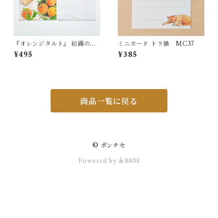
『オレンジタルト』 絵画のよ
ミニカード トラ猫 MC37
うな 便箋（Ａ5）LS518
¥495
¥385
商品一覧に戻る
© ポンチセ
Powered by