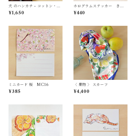
犬 のハンカチ - コットン・す
ホログラムステッカー きつ
こし大きめ - スカーフにも
ね
¥1,650
¥440
HC12
ミニカード 桜 MC16
〈 果物 〉 スカーフ
¥385
¥4,400