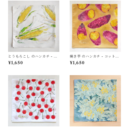
とうもろこし のハンカチ - コ
焼き芋 のハンカチ - コット
ットン・すこし大きめ - スカ
ン・すこし大きめ - スカーフ
¥1,650
¥1,650
ーフにも HC23
にも