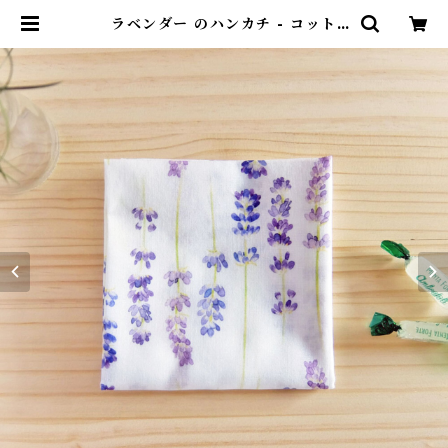
ラベンダー のハンカチ - コット
ン・すこし大きめ - スカーフにも
HC08 | ポンチセ