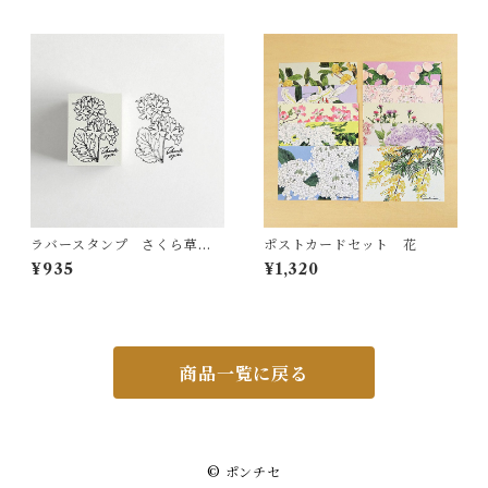
ラバースタンプ さくら草 R
ポストカードセット 花
S17
¥935
¥1,320
商品一覧に戻る
© ポンチセ