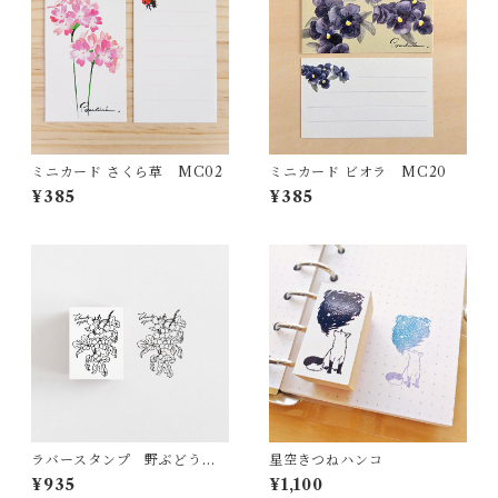
ミニカード さくら草 MC02
ミニカード ビオラ MC20
¥385
¥385
ラバースタンプ 野ぶどう R
星空きつねハンコ
S18
¥935
¥1,100