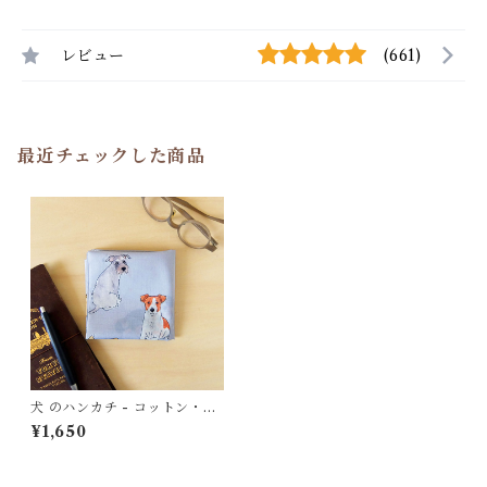
レビュー
(661)
最近チェックした商品
犬 のハンカチ - コットン・す
こし大きめ - スカーフにも
¥1,650
HC12