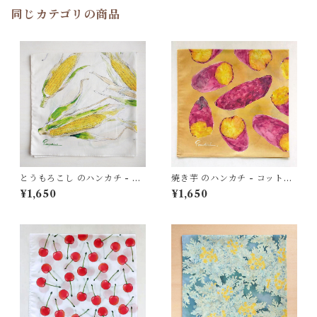
同じカテゴリの商品
とうもろこし のハンカチ - コ
焼き芋 のハンカチ - コット
ットン・すこし大きめ - スカ
ン・すこし大きめ - スカーフ
¥1,650
¥1,650
ーフにも HC23
にも