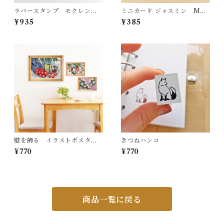
ラバースタンプ モクレン R
ミニカード ジャスミン MC1
S13
8
¥935
¥385
壁を飾る イラストポスター
きつねハンコ
ポストカード おまかせセッ
¥770
¥770
ト 冬
商品一覧に戻る