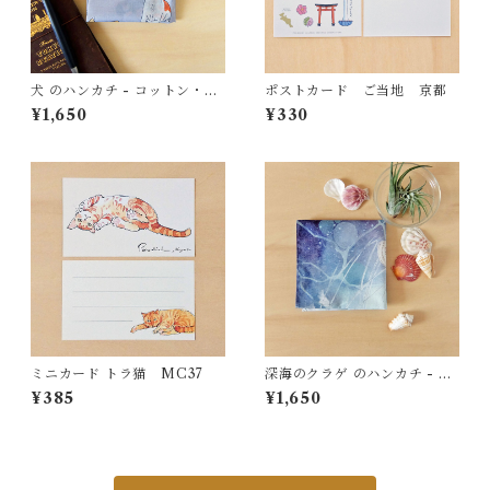
犬 のハンカチ - コットン・す
ポストカード ご当地 京都
こし大きめ - スカーフにも
¥1,650
¥330
HC12
ミニカード トラ猫 MC37
深海のクラゲ のハンカチ - コ
ットン・すこし大きめ - スカ
¥385
¥1,650
ーフにも HC25