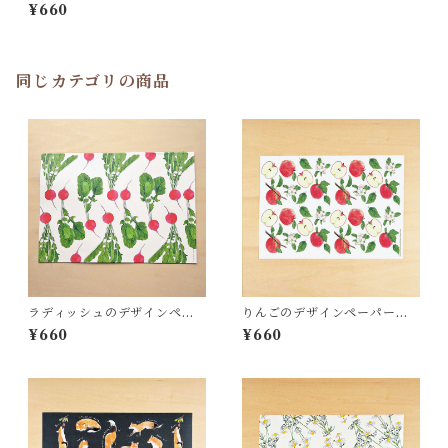
ー WP03
¥660
同じカテゴリの商品
ラディッシュのデザインペー
りんごのデザインペーパー
パー WP24
WP16
¥660
¥660