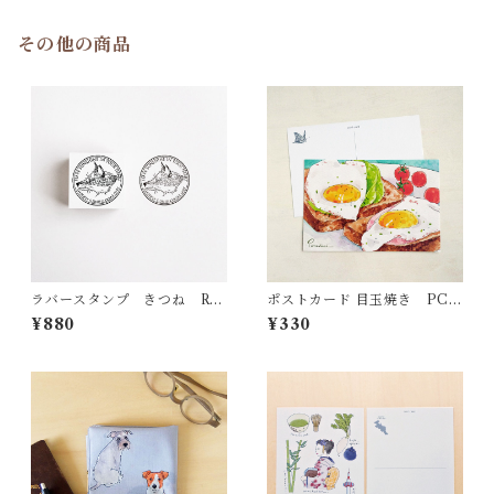
その他の商品
ラバースタンプ きつね RS2
ポストカード 目玉焼き PC3
7
8
¥880
¥330