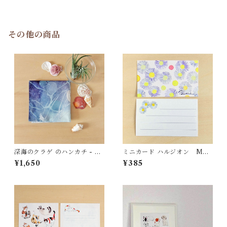
その他の商品
深海のクラゲ のハンカチ - コ
ミニカード ハルジオン MC0
ットン・すこし大きめ - スカ
5
¥1,650
¥385
ーフにも HC25