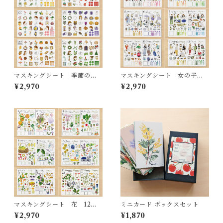
マスキングシート 季節のモ
マスキングシート 女の子 1
チーフ 6ヶ月分（7月～12
2ヶ月分
¥2,970
¥2,970
月）
マスキングシート 花 12ヶ
ミニカード ボックスセット
月分
¥2,970
¥1,870