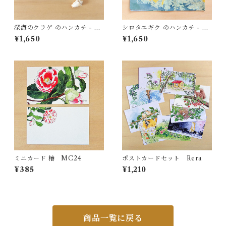
深海のクラゲ のハンカチ - コ
シロタエギク のハンカチ - コ
ットン・すこし大きめ - スカ
ットン・すこし大きめ - スカ
¥1,650
¥1,650
ーフにも HC25
ーフにも
ミニカード 椿 MC24
ポストカードセット Rera
¥385
¥1,210
商品一覧に戻る