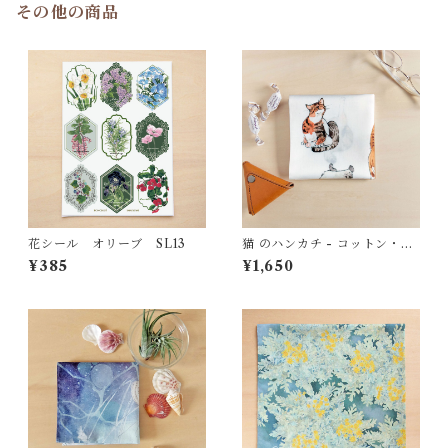
その他の商品
花シール オリーブ SL13
猫 のハンカチ - コットン・す
こし大きめ - スカーフにも
¥385
¥1,650
HC11