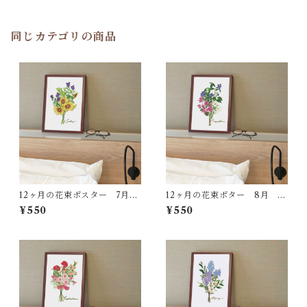
同じカテゴリの商品
12ヶ月の花束ポスター 7月
12ヶ月の花束ポター 8月 A
AP31
P32
¥550
¥550