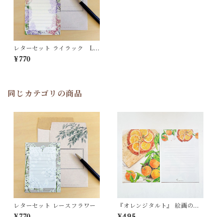
レターセット ライラック LS
610
¥770
同じカテゴリの商品
レターセット レースフラワー
『オレンジタルト』 絵画のよ
うな 便箋（Ａ5）LS518
¥770
¥495