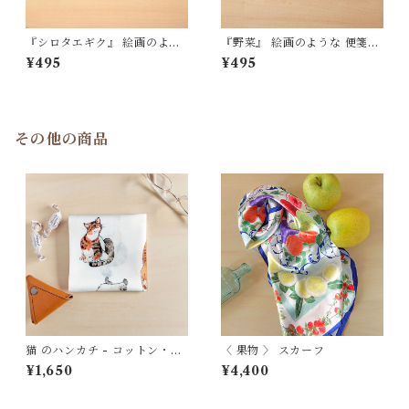
『シロタエギク』 絵画のよう
『野菜』 絵画のような 便箋
な 便箋（Ａ5）LS517
（Ａ5）LS516
¥495
¥495
その他の商品
猫 のハンカチ - コットン・す
〈 果物 〉 スカーフ
こし大きめ - スカーフにも
¥1,650
¥4,400
HC11