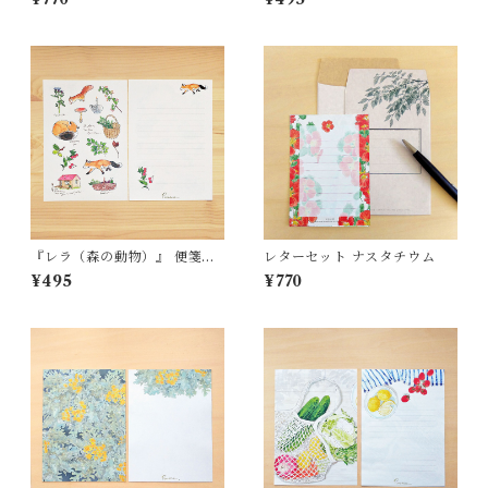
『レラ（森の動物）』 便箋
レターセット ナスタチウム
（Ａ5） LS502
¥495
¥770