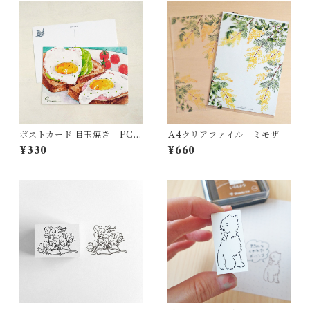
ポストカード 目玉焼き PC3
Ａ4クリアファイル ミモザ
8
¥330
¥660