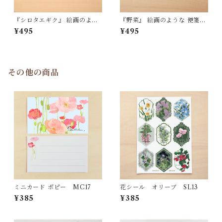
『シロタエギク』 絵画のよう
『野菜』 絵画のような 便箋
な 便箋（Ａ5）LS517
（Ａ5）LS516
¥495
¥495
その他の商品
ミニカード ポピー MC17
花シール オリーブ SL13
¥385
¥385