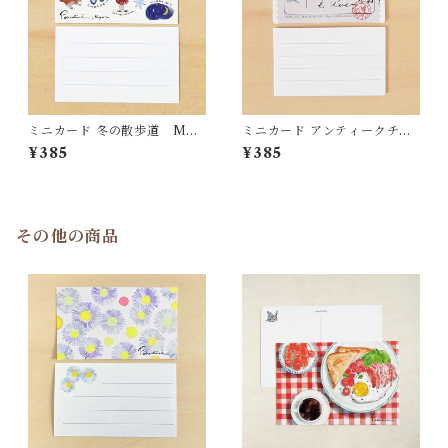
ミニカード 冬の散歩道 MC3
ミニカード アンティークチケ
6
ット
¥385
¥385
その他の商品