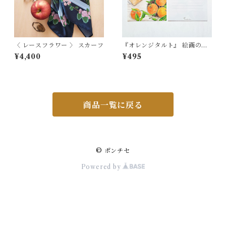
〈 レースフラワー 〉 スカーフ
『オレンジタルト』 絵画のよ
うな 便箋（Ａ5）LS518
¥4,400
¥495
商品一覧に戻る
© ポンチセ
Powered by