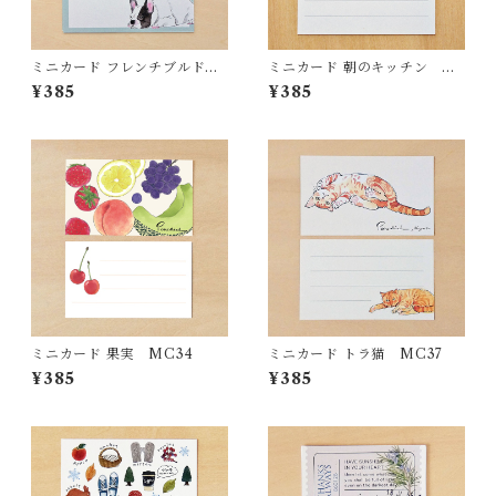
ミニカード フレンチブルドッ
ミニカード 朝のキッチン M
グ
C39
¥385
¥385
ミニカード 果実 MC34
ミニカード トラ猫 MC37
¥385
¥385