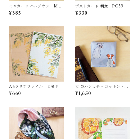
ミニカード ハルジオン MC0
ポストカード 朝食 PC39
5
¥385
¥330
Ａ4クリアファイル ミモザ
犬 のハンカチ - コットン・す
こし大きめ - スカーフにも
¥660
¥1,650
HC12