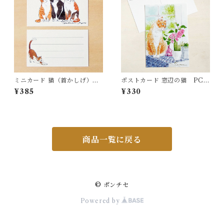
ミニカード 猫（首かしげ）
ポストカード 窓辺の猫 PC4
MC29
1
¥385
¥330
商品一覧に戻る
© ポンチセ
Powered by