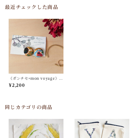
最近チェックした商品
《ポンチセ×mon voyage》コ
ーヒーとタルトのイヤリング/
¥2,200
ピアス
同じカテゴリの商品