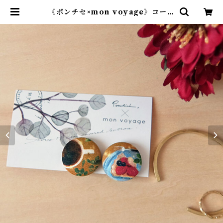
《ポンチセ×mon voyage》コーヒ
ーとタルトのイヤリング/ピアス | ポ
ンチセ