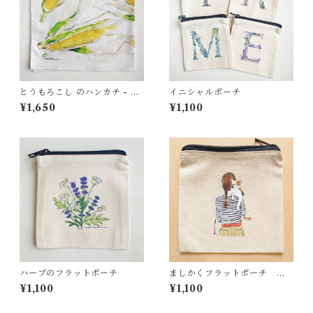
とうもろこし のハンカチ - コ
イニシャルポーチ
ットン・すこし大きめ - スカ
¥1,650
¥1,100
ーフにも HC23
ハーブのフラットポーチ
ましかくフラットポーチ 猫
とわたし ミケ猫
¥1,100
¥1,100