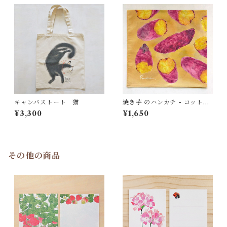
キャンバストート 猫
焼き芋 のハンカチ - コット
ン・すこし大きめ - スカーフ
¥3,300
¥1,650
にも
その他の商品