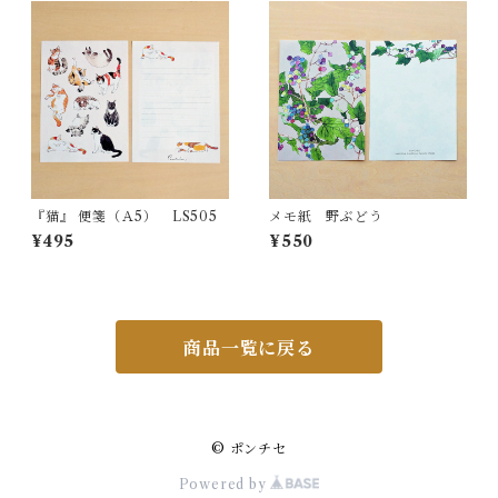
『猫』 便箋（Ａ5） LS505
メモ紙 野ぶどう
¥495
¥550
商品一覧に戻る
© ポンチセ
Powered by