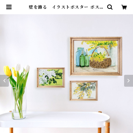
壁を飾る イラストポスター ポスト
カード おまかせセット 春 | ポンチ
セ