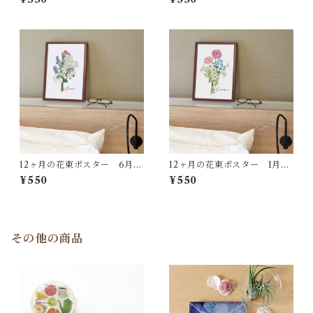
12ヶ月の花束ポスター 6月
12ヶ月の花束ポスター 1月
AP27
AP22
¥550
¥550
その他の商品