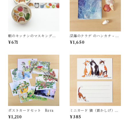
朝のキッチンのマスキングテ
深海のクラゲ のハンカチ - コ
ープ MT32
ットン・すこし大きめ - スカ
¥671
¥1,650
ーフにも HC25
ポストカードセット Rera
ミニカード 猫（首かしげ）
MC29
¥1,210
¥385