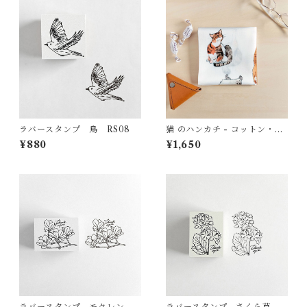
ラバースタンプ 鳥 RS08
猫 のハンカチ - コットン・す
こし大きめ - スカーフにも
¥880
¥1,650
HC11
ラバースタンプ モクレン R
ラバースタンプ さくら草 R