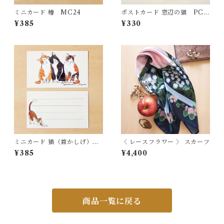
ミニカード 椿 MC24
ポストカード 窓辺の猫 PC4
1
¥385
¥330
ミニカード 猫（首かしげ）
〈 レースフラワー 〉 スカーフ
MC29
¥385
¥4,400
商品一覧に戻る