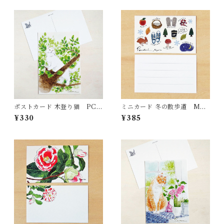
ポストカード 木登り猫 PC4
ミニカード 冬の散歩道 MC3
0
6
¥330
¥385