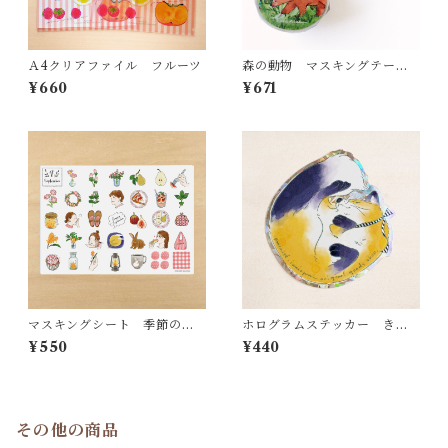
Ａ4クリアファイル フルーツ
森の動物 マスキングテー
プ MT25
¥660
¥671
マスキングシート 季節のモ
ホログラムステッカー きつ
チーフ 9月
ね
¥550
¥440
その他の商品