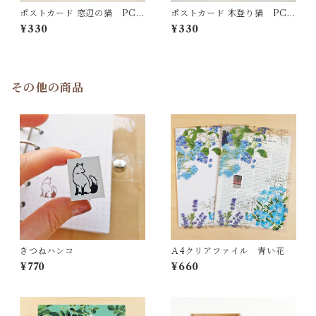
ポストカード 窓辺の猫 PC4
ポストカード 木登り猫 PC4
1
0
¥330
¥330
その他の商品
きつねハンコ
Ａ4クリアファイル 青い花
¥770
¥660