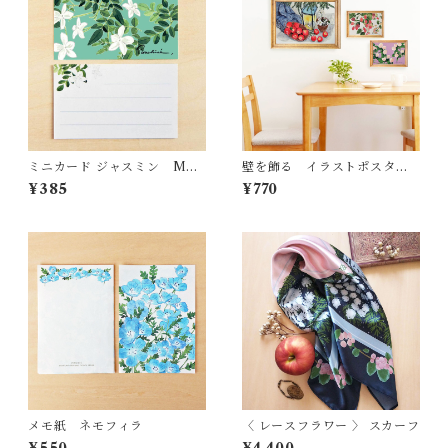
ミニカード ジャスミン MC1
壁を飾る イラストポスター
8
ポストカード おまかせセッ
¥385
¥770
ト 冬
メモ紙 ネモフィラ
〈 レースフラワー 〉 スカーフ