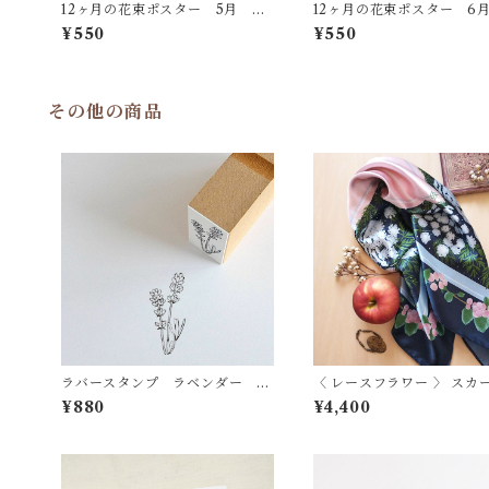
12ヶ月の花束ポスター 5月 AP
12ヶ月の花束ポスター 6
26
P27
¥550
¥550
その他の商品
ラバースタンプ ラベンダー R
〈 レースフラワー 〉 スカ
S15
¥880
¥4,400