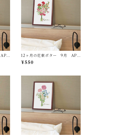
AP3
12ヶ月の花束ポター 9月 AP3
3
¥550