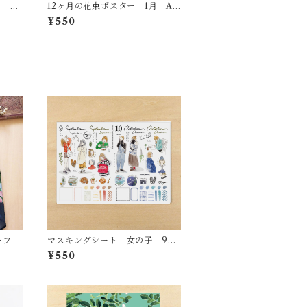
月 A
12ヶ月の花束ポスター 1月 AP
22
¥550
ーフ
マスキングシート 女の子 9月1
0月
¥550