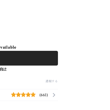
available
向け
通報する
(661)