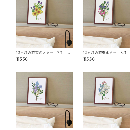
12ヶ月の花束ポスター 7月 AP
12ヶ月の花束ポター 8月 
31
2
¥550
¥550