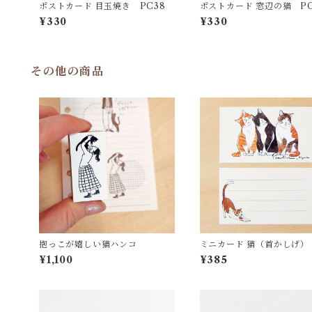
ポストカード 目玉焼き PC38
ポストカード 窓辺の猫 PC
¥330
¥330
その他の商品
抱っこが嬉しい猫ハンコ
ミニカード 猫（首かしげ）
C29
¥1,100
¥385