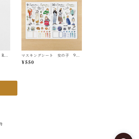
RS1
マスキングシート 女の子 9月1
0月
¥550
約