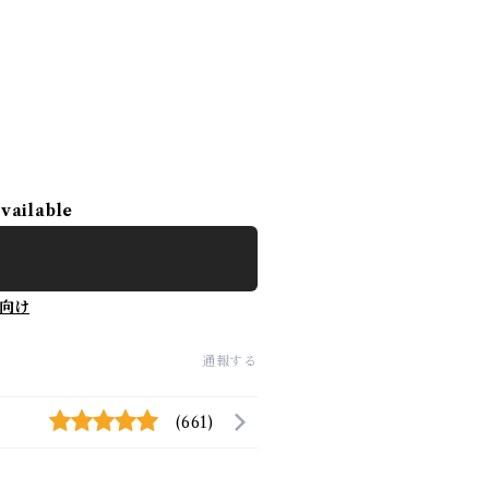
available
向け
通報する
(661)