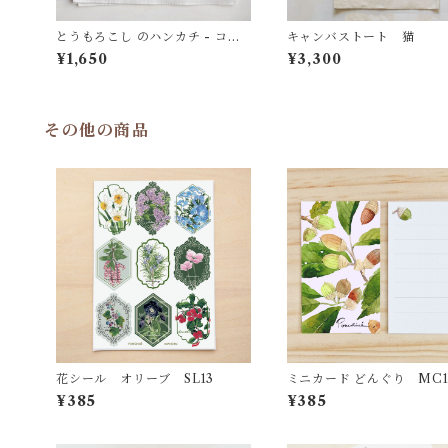
とうもろこし のハンカチ - コッ
キャンバストート 猫
トン・すこし大きめ - スカーフに
¥1,650
¥3,300
も HC23
その他の商品
花シール オリーブ SL13
ミニカード どんぐり MC1
¥385
¥385