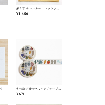
焼き芋 のハンカチ - コットン・
すこし大きめ - スカーフにも
¥1,650
4
冬の散歩道のマスキングテープ
MT31
¥671