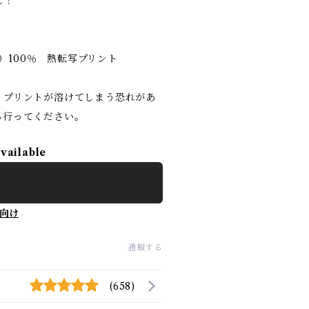
し！
ス）100％ 熱転写プリント
。プリントが溶けてしまう恐れがあ
ら行ってください。
available
向け
通報する
(658)