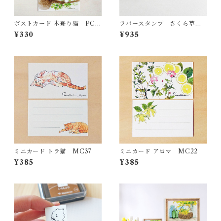
ポストカード 木登り猫 PC4
ラバースタンプ さくら草 R
0
S17
¥330
¥935
ミニカード トラ猫 MC37
ミニカード アロマ MC22
¥385
¥385