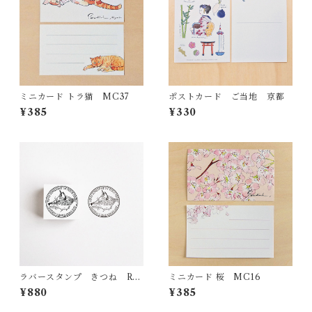
ミニカード トラ猫 MC37
ポストカード ご当地 京都
¥385
¥330
ラバースタンプ きつね RS2
ミニカード 桜 MC16
7
¥880
¥385