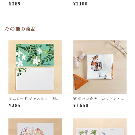
¥385
¥1,100
その他の商品
ミニカード ジャスミン MC1
猫 のハンカチ - コットン・す
8
こし大きめ - スカーフにも
¥385
¥1,650
HC11