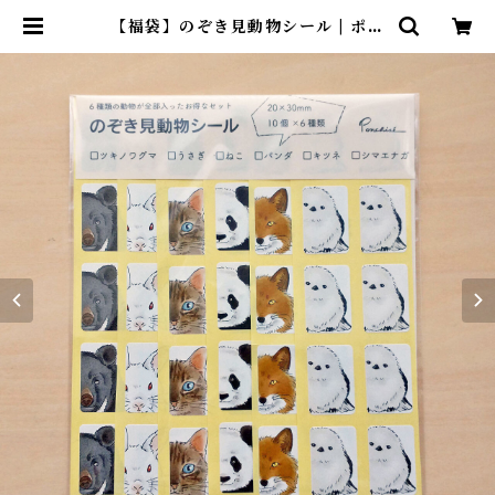
【福袋】のぞき見動物シール | ポン
チセ