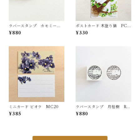
ラバースタンプ カモミー
ポストカード 木登り猫 PC4
ル RS21
0
¥880
¥330
ミニカード ビオラ MC20
ラバースタンプ 月桂樹 RS2
8
¥385
¥880