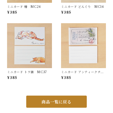
ミニカード 椿 MC24
ミニカード どんぐり MC14
¥385
¥385
ミニカード トラ猫 MC37
ミニカード アンティークチケ
ット
¥385
¥385
商品一覧に戻る