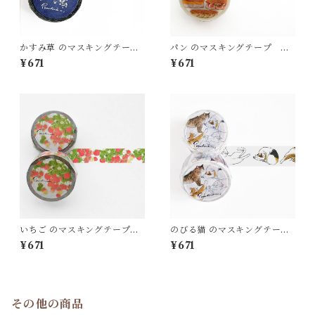
かすみ草 のマスキングテー
パン のマスキングテープ M
プ MT43
T41
¥671
¥671
いちご のマスキングテープ
のびる猫 のマスキングテー
MT39
プ MT38
¥671
¥671
その他の商品