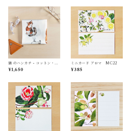
猫 のハンカチ - コットン・す
ミニカード アロマ MC22
こし大きめ - スカーフにも
¥1,650
¥385
HC11